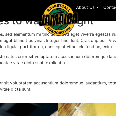
About Us
Conta
es to watch tonight
es, sed elementum mi tincidunt. Sed eget viverra egestas ni
um eget blandit pulvinar. Integer tincidunt. Cras dapibus. 
leo ligula, porttitor eu, consequat vitae, eleifend ac, enim.
 iste natus error sit voluptatem accusantium doloremque la
 beatae vitae dicta sunt, explicabo.
rror sit voluptatem accusantium doloremque laudantium, tot
vitae dicta sunt.