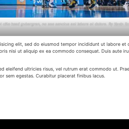
t clita kasd gubergren, no sea sanctus est labore et dolore. By
Kevin S
isicing elit, sed do eiusmod tempor incididunt ut labore et
oris nisi ut aliquip ex ea commodo consequat. Duis aute ir
ed eleifend ultricies risus, vel rutrum erat commodo ut. Pr
r sem egestas. Curabitur placerat finibus lacus.