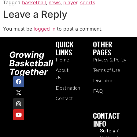
Tagged
basketball
,
news
,
player
,
sports
Leave a Reply
You must be
logged in
to post a comment.
QUICK
OTHER
LINKS
PAGES
Growing
Home
Privacy & Policy
Basketball
Together
About
Terms of Use
Us
Disclaimer
Destination
FAQ
Contact
CONTACT
INFO
Suite #7,