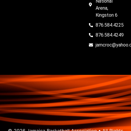
National
Arena,
Kingston 6
876.584.4225
876.584.4249
jamcroc@yahoo.
© 2026 Jamaica Basketball Association • All Rights