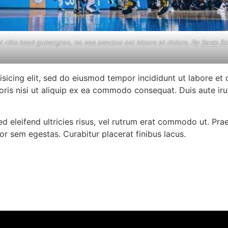
t clita kasd gubergren, no sea sanctus est labore et dolore. By
Kevin S
isicing elit, sed do eiusmod tempor incididunt ut labore et
oris nisi ut aliquip ex ea commodo consequat. Duis aute ir
ed eleifend ultricies risus, vel rutrum erat commodo ut. Pr
r sem egestas. Curabitur placerat finibus lacus.