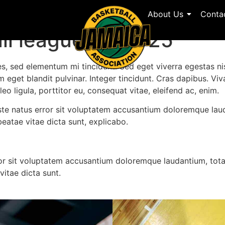
About Us
Conta
l leagues in 2025
es, sed elementum mi tincidunt. Sed eget viverra egestas ni
um eget blandit pulvinar. Integer tincidunt. Cras dapibus. 
leo ligula, porttitor eu, consequat vitae, eleifend ac, enim.
 iste natus error sit voluptatem accusantium doloremque la
 beatae vitae dicta sunt, explicabo.
rror sit voluptatem accusantium doloremque laudantium, tot
vitae dicta sunt.