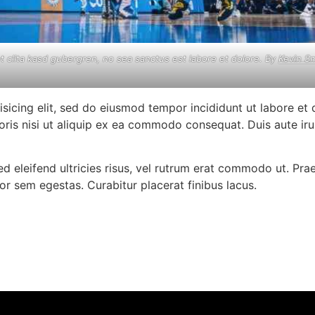
t clita kasd gubergren, no sea sanctus est labore et dolore. By
Kevin S
isicing elit, sed do eiusmod tempor incididunt ut labore et
oris nisi ut aliquip ex ea commodo consequat. Duis aute ir
ed eleifend ultricies risus, vel rutrum erat commodo ut. Pr
r sem egestas. Curabitur placerat finibus lacus.