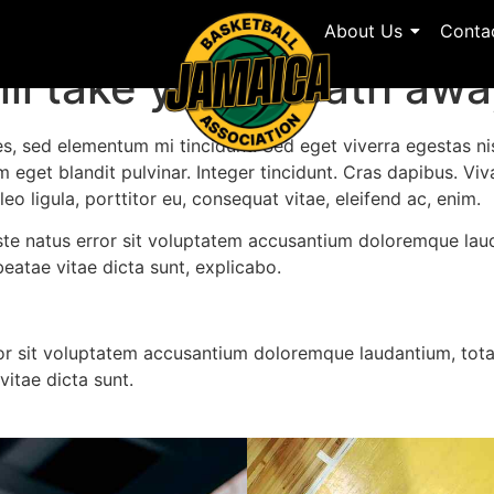
About Us
Conta
ll take your breath aw
es, sed elementum mi tincidunt. Sed eget viverra egestas ni
um eget blandit pulvinar. Integer tincidunt. Cras dapibus. 
leo ligula, porttitor eu, consequat vitae, eleifend ac, enim.
 iste natus error sit voluptatem accusantium doloremque la
 beatae vitae dicta sunt, explicabo.
rror sit voluptatem accusantium doloremque laudantium, tot
vitae dicta sunt.