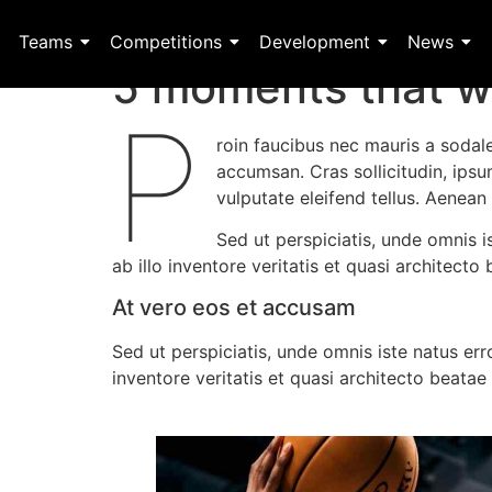
Teams
Competitions
Development
News
5 moments that wi
P
roin faucibus nec mauris a sodal
accumsan. Cras sollicitudin, ips
vulputate eleifend tellus. Aenean 
Sed ut perspiciatis, unde omnis
ab illo inventore veritatis et quasi architecto
At vero eos et accusam
Sed ut perspiciatis, unde omnis iste natus e
inventore veritatis et quasi architecto beatae 