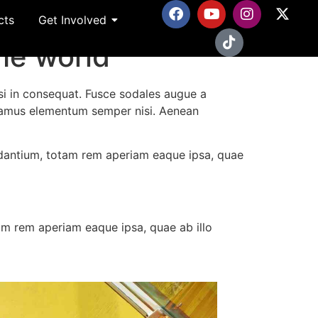
cts
Get Involved
the world
si in consequat. Fusce sodales augue a
Vivamus elementum semper nisi. Aenean
udantium, totam rem aperiam eaque ipsa, quae
am rem aperiam eaque ipsa, quae ab illo