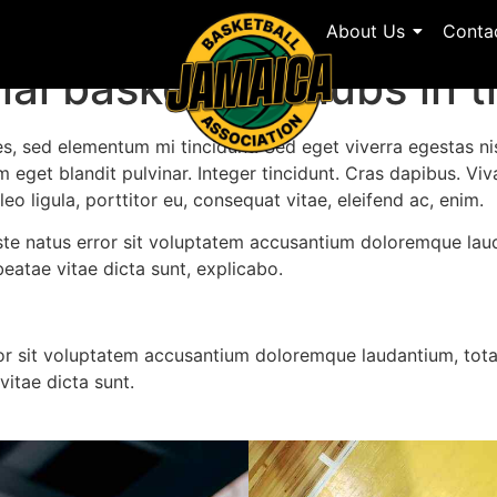
About Us
Conta
al basketball clubs in 
es, sed elementum mi tincidunt. Sed eget viverra egestas ni
um eget blandit pulvinar. Integer tincidunt. Cras dapibus. 
leo ligula, porttitor eu, consequat vitae, eleifend ac, enim.
 iste natus error sit voluptatem accusantium doloremque la
 beatae vitae dicta sunt, explicabo.
rror sit voluptatem accusantium doloremque laudantium, tot
vitae dicta sunt.