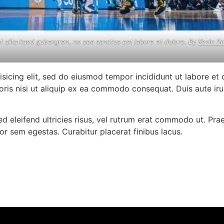
t clita kasd gubergren, no sea sanctus est labore et dolore. By
Kevin S
isicing elit, sed do eiusmod tempor incididunt ut labore et
oris nisi ut aliquip ex ea commodo consequat. Duis aute ir
ed eleifend ultricies risus, vel rutrum erat commodo ut. Pr
r sem egestas. Curabitur placerat finibus lacus.