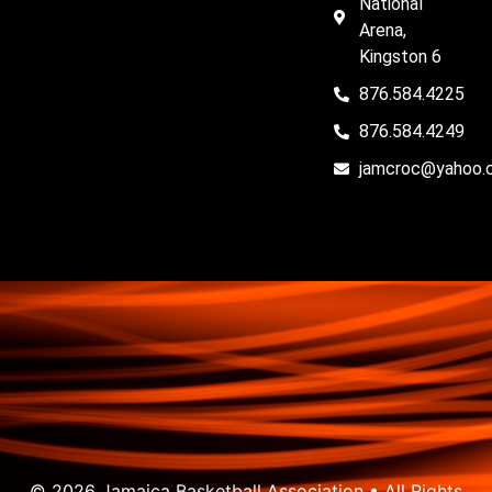
National
Arena,
Kingston 6
876.584.4225
876.584.4249
jamcroc@yahoo.
© 2026 Jamaica Basketball Association • All Rights