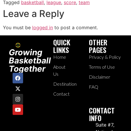
Tagged
basketball
,
league
,
score
,
team
Leave a Reply
You must be
logged in
to post a comment.
QUICK
OTHER
LINKS
PAGES
Growing
Home
Privacy & Policy
Basketball
Together
About
Terms of Use
Us
Disclaimer
Destination
FAQ
Contact
CONTACT
INFO
Suite #7,