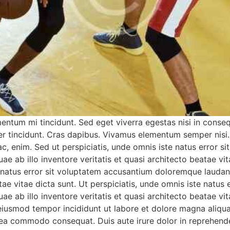
mentum mi tincidunt. Sed eget viverra egestas nisi in cons
eger tincidunt. Cras dapibus. Vivamus elementum semper nisi
d ac, enim. Sed ut perspiciatis, unde omnis iste natus erro
 ab illo inventore veritatis et quasi architecto beatae vit
e natus error sit voluptatem accusantium doloremque lauda
eatae vitae dicta sunt. Ut perspiciatis, unde omnis iste nat
e ab illo inventore veritatis et quasi architecto beatae vi
o eiusmod tempor incididunt ut labore et dolore magna aliq
ex ea commodo consequat. Duis aute irure dolor in reprehend