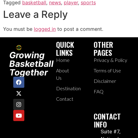
Tagged
basketball
,
news
,
player
,
sports
Leave a Reply
You must be
logged in
to post a comment.
QUICK
OTHER
LINKS
PAGES
Growing
Home
Privacy & Policy
Basketball
Together
About
Terms of Use
Us
Disclaimer
Destination
FAQ
Contact
CONTACT
INFO
Suite #7,