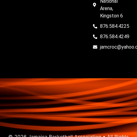
National
Arena,
Kingston 6
876.584.4225
876.584.4249
jamcroc@yahoo.
© 2026 Jamaica Basketball Association • All Rights