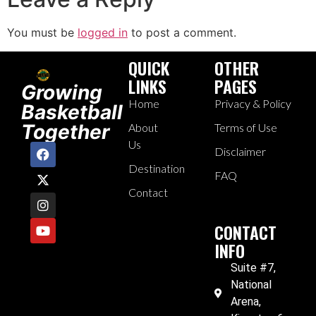
You must be
logged in
to post a comment.
QUICK
OTHER
LINKS
PAGES
Growing
Home
Privacy & Policy
Basketball
Together
About
Terms of Use
Us
Disclaimer
Destination
FAQ
Contact
CONTACT
INFO
Suite #7,
National
Arena,