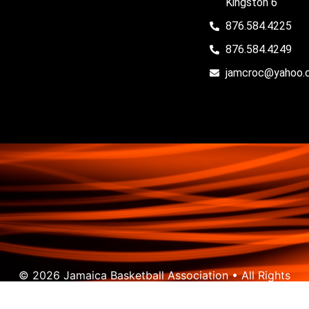
Kingston 6
876.584.4225
876.584.4249
jamcroc@yahoo.
© 2026 Jamaica Basketball Association • All Rights
Reserved