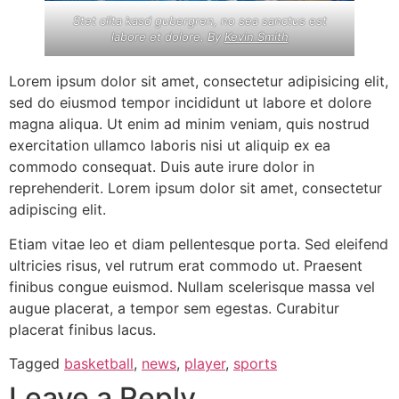
Stet clita kasd gubergren, no sea sanctus est
labore et dolore. By
Kevin Smith
Lorem ipsum dolor sit amet, consectetur adipisicing elit,
sed do eiusmod tempor incididunt ut labore et dolore
magna aliqua. Ut enim ad minim veniam, quis nostrud
exercitation ullamco laboris nisi ut aliquip ex ea
commodo consequat. Duis aute irure dolor in
reprehenderit. Lorem ipsum dolor sit amet, consectetur
adipiscing elit.
Etiam vitae leo et diam pellentesque porta. Sed eleifend
ultricies risus, vel rutrum erat commodo ut. Praesent
finibus congue euismod. Nullam scelerisque massa vel
augue placerat, a tempor sem egestas. Curabitur
placerat finibus lacus.
Tagged
basketball
,
news
,
player
,
sports
Leave a Reply